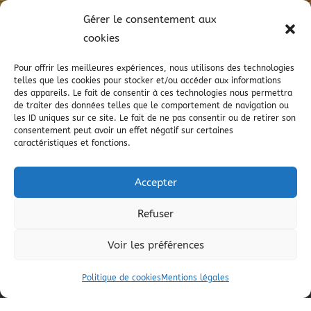

ADRESSE
Gérer le consentement aux
21 boulevard Brémontier
cookies
40280 Saint-Pierre-du-Mont
Pour offrir les meilleures expériences, nous utilisons des technologies

HORAIRES
telles que les cookies pour stocker et/ou accéder aux informations
des appareils. Le fait de consentir à ces technologies nous permettra
Lun - Mar - Jeu - Ven : 9h à 17h
de traiter des données telles que le comportement de navigation ou
Mer : 9h à 12h
les ID uniques sur ce site. Le fait de ne pas consentir ou de retirer son
consentement peut avoir un effet négatif sur certaines
caractéristiques et fonctions.
Accepter
NAVIGATION
Refuser
Voir les préférences
Accueil
Contact
Secteur
Plan du site
Mentions légales
Politique de cookies
Mentions légales